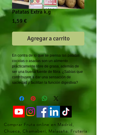
Patatas Extra k.g
Precio
1,59 €
Agregar a carrito
En contra de lo que se piensa las patatas 
cocidas o asadas son un alimento 
prácticamente libre de grasa, además de 
ser una buena fuente de fibra. ¿Sabías que 
contribuyen a dar una sensación de 
saciedad y facilitan la función digestiva?
Comprar Fruta online en Madrid,
Chueca, Chamaberí, Malasaña. Frutería