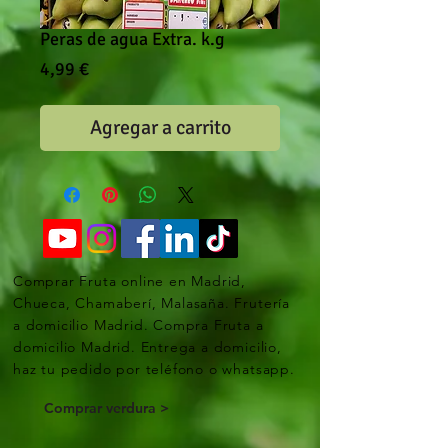
Peras de agua Extra. k.g
Precio
4,99 €
Agregar a carrito
Comprar Fruta online en Madrid,
Chueca, Chamaberí, Malasaña. Frutería
a domicilio Madrid. Compra Fruta a
domicilio Madrid. Entrega a domicilio,
haz tu pedido por teléfono o whatsapp.
Comprar verdura >