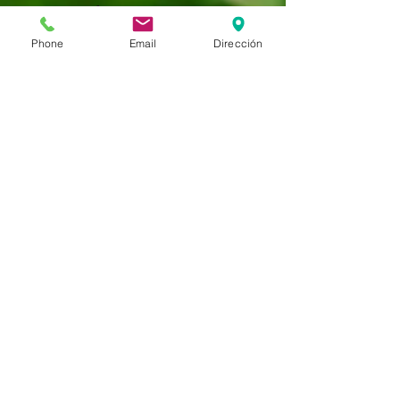
Comprar fruta >
Phone
Email
Dirección
Fruta en la oficina >
Blog >
Aviso Legal
© 2026 Fruta en casa Barceló.
Fruta y verdura a domicilio.
Politica de
desistimient
o,garantias y
devolucione
s
¿Quiénes somos? >
Haz tu pedido >