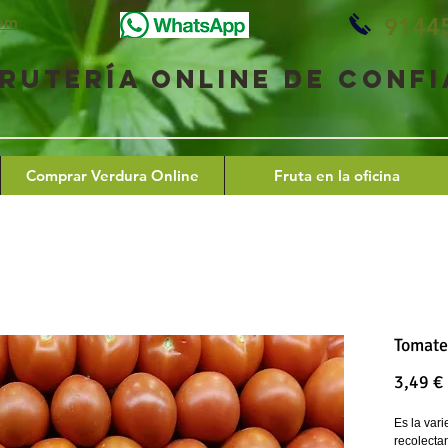
9144
com
frutería online de conf
Comprar Verdura Online
Fruta en la oficina
Tomate 
3,49 €
Es la var
recolecta