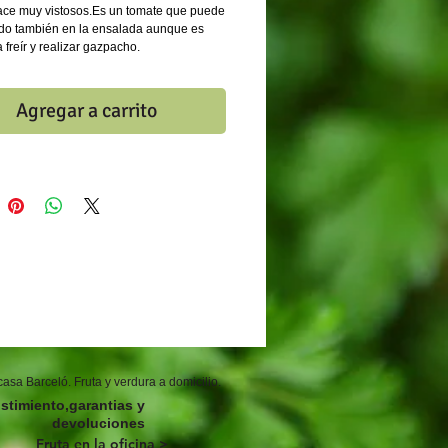
ace muy vistosos.Es un tomate que puede
zado también en la ensalada aunque es
a freír y realizar gazpacho.
Agregar a carrito
asa Barceló. Fruta y verdura a domicilio.
istimiento,garantias y
devoluciones
Fruta en la oficina >