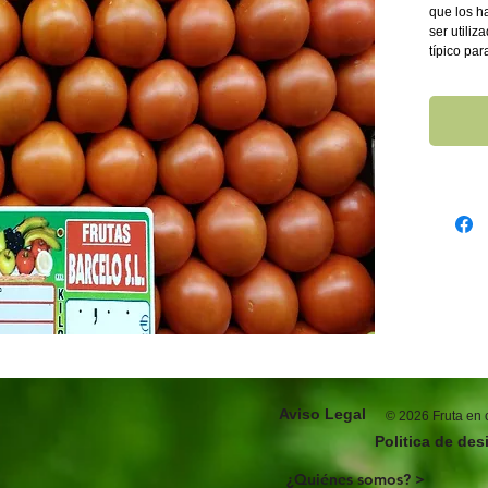
que los h
ser utili
típico par
Aviso Legal
© 2026 Fruta en c
Politica de des
¿Quiénes somos? >