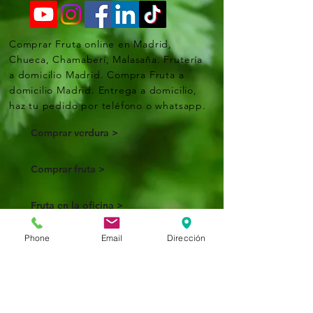
Comprar Fruta online en Madrid,
Chueca, Chamaberí, Malasaña. Frutería
a domicilio Madrid. Compra Fruta a
domicilio Madrid. Entrega a domicilio,
haz tu pedido por teléfono o whatsapp.
Comprar verdura >
Comprar fruta >
Fruta en la oficina >
Phone
Email
Dirección
Blog >
Aviso Legal
© 2026 Fruta en casa Barceló.
Fruta y verdura a domicilio.